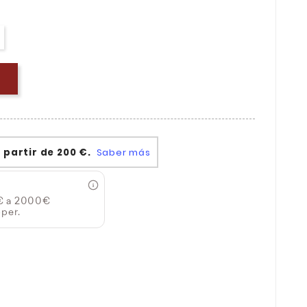
€ a 2000€
per.