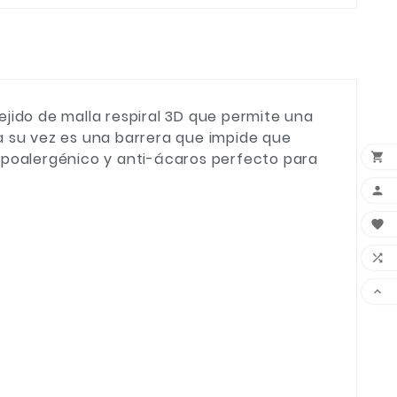
jido de malla respiral 3D que permite una
a su vez es una barrera que impide que
hipoalergénico y anti-ácaros perfecto para




