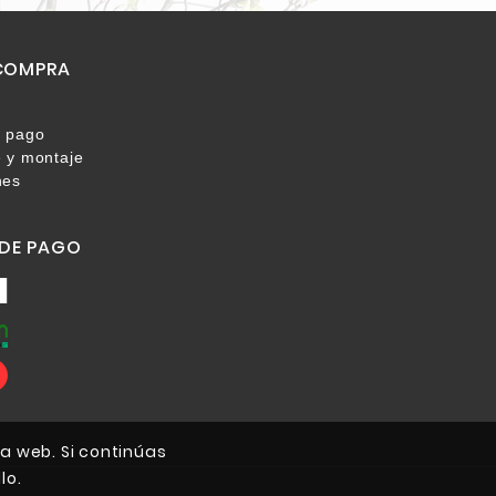
 COMPRA
 pago
 y montaje
nes
DE PAGO
a web. Si continúas
lo.