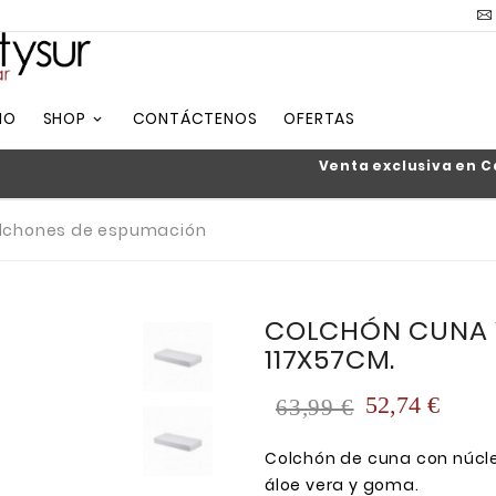
IO
SHOP
CONTÁCTENOS
OFERTAS
Venta exclusiva en Canarias
Todo 
aquí
lchones de espumación
COLCHÓN CUNA V
117X57CM.
52,74 €
63,99 €
Colchón de cuna con núcl
áloe vera y goma.