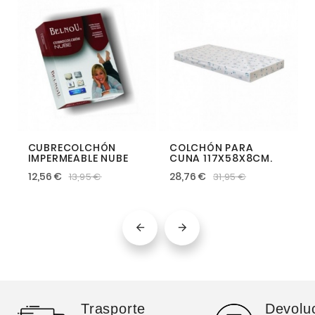
CUBRECOLCHÓN
COLCHÓN PARA
IMPERMEABLE NUBE
CUNA 117X58X8CM.
12,56 €
28,76 €
13,95 €
31,95 €


Trasporte
Devolu