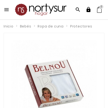
0



Inicio
Bebés
Ropa de cuna
Protectores