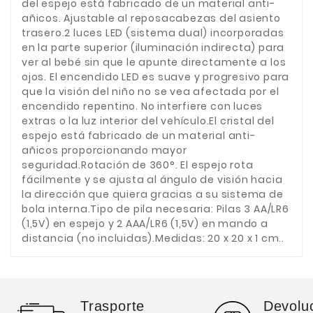
del espejo está fabricado de un material anti-
añicos. Ajustable al reposacabezas del asiento
trasero.2 luces LED (sistema dual) incorporadas
en la parte superior (iluminación indirecta) para
ver al bebé sin que le apunte directamente a los
ojos. El encendido LED es suave y progresivo para
que la visión del niño no se vea afectada por el
encendido repentino. No interfiere con luces
extras o la luz interior del vehículo.El cristal del
espejo está fabricado de un material anti-
añicos proporcionando mayor
seguridad.Rotación de 360°. El espejo rota
fácilmente y se ajusta al ángulo de visión hacia
la dirección que quiera gracias a su sistema de
bola interna.Tipo de pila necesaria: Pilas ‎3 AA/LR6
(1,5V) en espejo y 2 AAA/LR6 (1,5V) en mando a
distancia (no incluidas).Medidas: 20 x 20 x 1 cm..
Trasporte
Devolu