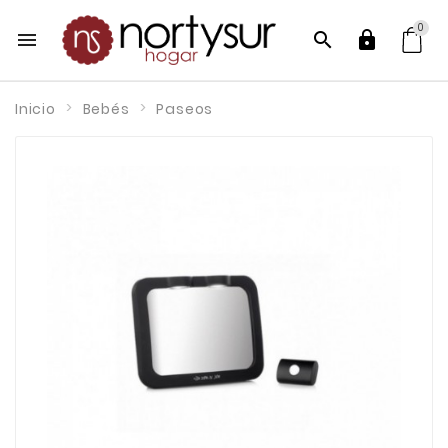
0



Inicio
Bebés
Paseos