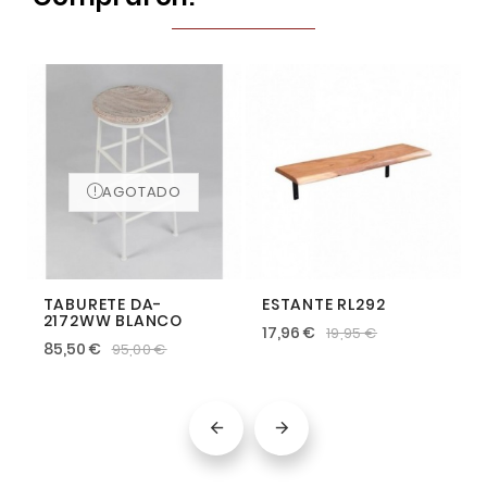
AGOTADO
TABURETE DA-
ESTANTE RL292
2172WW BLANCO
17,96 €
19,95 €
85,50 €
95,00 €

