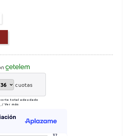
on
cuotas
porte total adeudado
%
/
Ver más