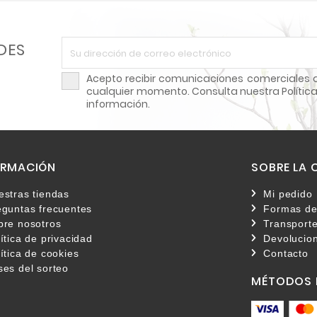
DES
Acepto recibir comunicaciones comerciales d
cualquier momento. Consulta nuestra Política
información.
ORMACIÓN
SOBRE LA
estras tiendas
Mi pedido
eguntas frecuentes
Formas de
bre nosotros
Transporte
ítica de privacidad
Devolucio
ítica de cookies
Contacto
ses del sorteo
MÉTODOS 