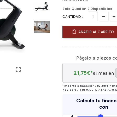
Solo Quedan 2 Disponibles
CANTIDAD :
AÑADIR AL CARRITO
Págalo a plazos c

21,75
€*
al mes en
*Importe a financiar
782,88 €
/
Im
782,88 €
/
TIN
0,00 %
/
TAE
7,78 