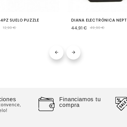
4PZ SUELO PUZZLE
DIANA ELECTRÓNICA NEP
€
44,91 €
12,90 €
49,90 €


ciones
Financiamos tu
compra
 convence,
elo!