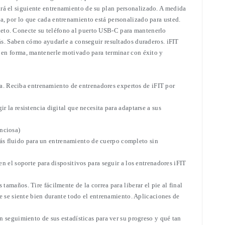
rá el siguiente entrenamiento de su plan personalizado. A medida
a, por lo que cada entrenamiento está personalizado para usted.
leto. Conecte su teléfono al puerto USB-C para mantenerlo
más. Saben cómo ayudarle a conseguir resultados duraderos. iFIT
r en forma, mantenerle motivado para terminar con éxito y
a. Reciba entrenamiento de entrenadores expertos de iFIT por
r la resistencia digital que necesita para adaptarse a sus
nciosa)
ás fluido para un entrenamiento de cuerpo completo sin
n el soporte para dispositivos para seguir a los entrenadores iFIT
amaños. Tire fácilmente de la correa para liberar el pie al final
se siente bien durante todo el entrenamiento. Aplicaciones de
n seguimiento de sus estadísticas para ver su progreso y qué tan