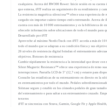
cualquiera. Acerca del RW300 Rower: Inicie sesión en su cuenta i
que entrena, iFIT realiza un seguimiento de su rendimiento y cam
La resistencia magnética silenciosa™ ofrece una experiencia de 
cargado sin importar cuánto tiempo estés entrenando. Acerca de iF
cuenta con más de 10 000 entrenamientos y es la biblioteca de en
ofrecerle información sobre ubicaciones de todo el mundo para 
Desarrollado por iFIT
Aproveche al máximo NordicTrack con iFIT: acceda a más de 10 00
todo el mundo que se adaptan a su condición física y sus objetiv
26 niveles de resistencia digital brindan el entrenamiento adecuad
objetivos. Botones de resistencia
Cambie rápidamente la resistencia a la intensidad que desee con
Silent Magnetic Resistance™ ofrece una experiencia de remo suav
interrupciones. Pantalla LCD de 5" (12,7 cm) y estante para dispo
Consulte las estadísticas de su entrenamiento en directo en la nít
en entrenamientos por todo el mundo. Pedales sobredimensionado
Siéntase seguro y estable en los cómodos pedales de gran tamaño qu
del entrenamiento o para saltar a un entrenamiento cruzado. Em
terceros
iFIT se sincroniza con Strava, Garmin, Google Fit y Apple Health,