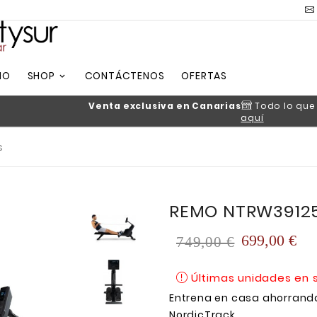
IO
SHOP
CONTÁCTENOS
OFERTAS
Venta exclusiva en Canarias
Todo lo que
aquí
s
REMO NTRW39125
699,00 €
749,00 €
Últimas unidades en 
Entrena en casa ahorrand
NordicTrack.