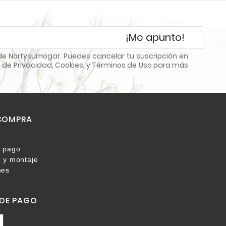
¡Me apunto!
e NortysurHogar. Puedes cancelar tu suscripción en
 de Privacidad, Cookies, y Términos de Uso para más
 COMPRA
 pago
 y montaje
nes
DE PAGO