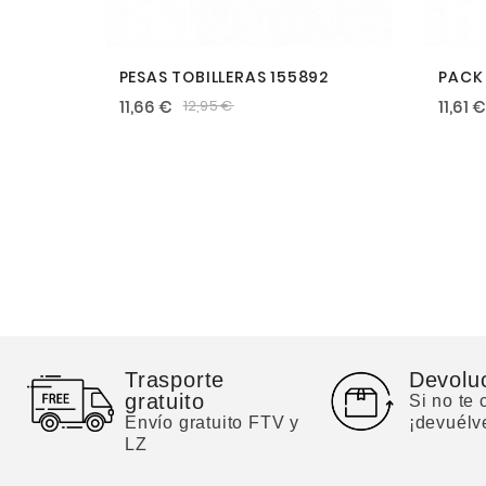
PESAS TOBILLERAS 155892
PACK 
11,66 €
11,61 
12,95 €
Trasporte
Devolu
gratuito
Si no te
Envío gratuito FTV y
¡devuélv
LZ