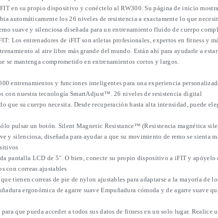
FIT en su propio dispositivo y conéctelo al RW300. Su página de inicio mostra
bia automáticamente los 26 niveles de resistencia a exactamente lo que necesit
remo suave y silenciosa diseñada para un entrenamiento fluido de cuerpo comp
IT: Los entrenadores de iFIT son atletas profesionales, expertos en fitness y 
trenamiento al aire libre más grande del mundo. Están ahí para ayudarle a esta
que se mantenga comprometido en entrenamientos cortos y largos.
0 entrenamientos y funciones inteligentes para una experiencia personalizad
os con nuestra tecnología SmartAdjust™. 26 niveles de resistencia digital
o que su cuerpo necesita. Desde recuperación hasta alta intensidad, puede elegi
 sólo pulsar un botón. Silent Magnetic Resistance™ (Resistencia magnética sile
e y silenciosa, diseñada para ayudar a que su movimiento de remo se sienta m
sitivos
ida pantalla LCD de 5". O bien, conecte su propio dispositivo a iFIT y apóyelo e
s con correas ajustables
e tienen correas de pie de nylon ajustables para adaptarse a la mayoría de los t
puñadura ergonómica de agarre suave Empuñadura cómoda y de agarre suave que 
 para que pueda acceder a todos sus datos de fitness en un solo lugar. Realice u