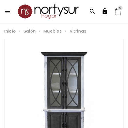
0



Inicio
Salón
Muebles
Vitrinas