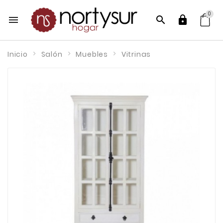
0



Inicio
Salón
Muebles
Vitrinas