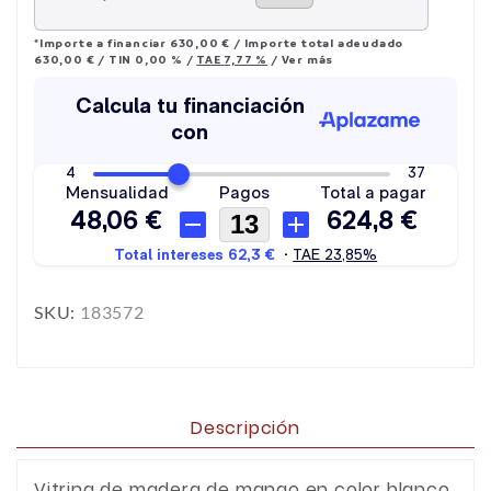
*Importe a financiar
630,00 €
/
Importe total adeudado
630,00 €
/
TIN
0,00 %
/
TAE
7,77 %
/
Ver más
SKU:
183572
Descripción
Vitrina de madera de mango en color blanco,