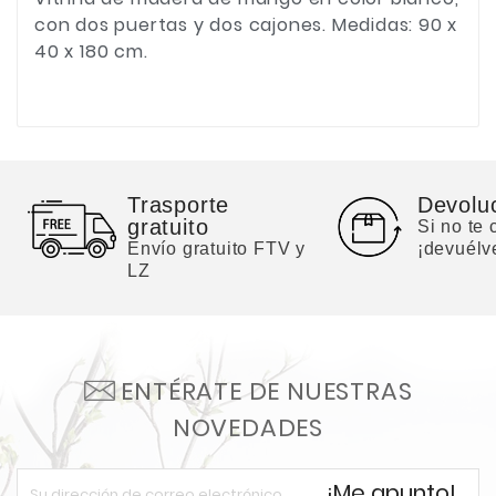
con dos puertas y dos cajones. Medidas: 90 x
40 x 180 cm.
Trasporte
Devolu
gratuito
Si no te
Envío gratuito FTV y
¡devuélv
LZ
ENTÉRATE DE NUESTRAS
NOVEDADES
¡Me apunto!