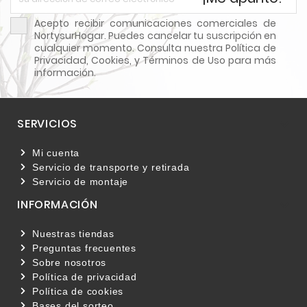
Acepto recibir comunicaciones comerciales de
NortysurHogar. Puedes cancelar tu suscripción en
cualquier momento. Consulta nuestra Política de
Privacidad, Cookies, y Términos de Uso para más
información.
SERVICIOS

Mi cuenta
Servicio de transporte y retirada
Servicio de montaje
INFORMACIÓN

Nuestras tiendas
Preguntas frecuentes
Sobre nosotros
Política de privacidad
Política de cookies
Bases del sorteo