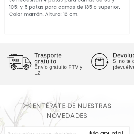
105; y 5 patas para camas de 135 o superior.
Color marrón. Altura: 16 cm.
Trasporte
Devolu
gratuito
Si no te
Envío gratuito FTV y
¡devuélv
LZ
ENTÉRATE DE NUESTRAS
NOVEDADES
¡Me apunto!