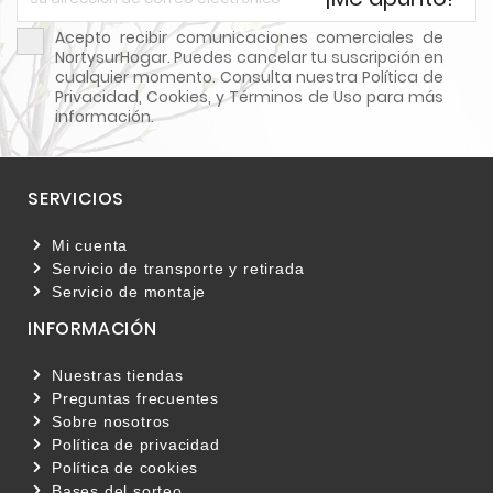
Acepto recibir comunicaciones comerciales de
NortysurHogar. Puedes cancelar tu suscripción en
cualquier momento. Consulta nuestra Política de
Privacidad, Cookies, y Términos de Uso para más
información.
SERVICIOS

Mi cuenta
Servicio de transporte y retirada
Servicio de montaje
INFORMACIÓN

Nuestras tiendas
Preguntas frecuentes
Sobre nosotros
Política de privacidad
Política de cookies
Bases del sorteo