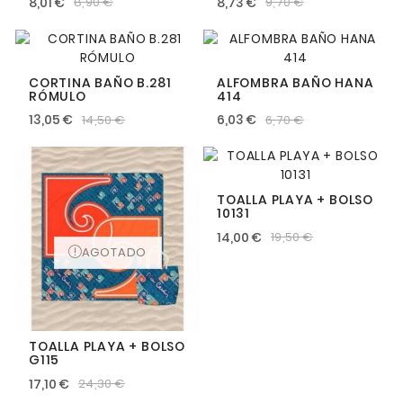
8,01 €
8,73 €
8,90 €
9,70 €
AGOTADO
AGOTADO
CORTINA BAÑO B.281
ALFOMBRA BAÑO HANA
RÓMULO
414
13,05 €
6,03 €
14,50 €
6,70 €
AGOTADO
TOALLA PLAYA + BOLSO
10131
14,00 €
19,50 €
AGOTADO
AGOTADO
TOALLA PLAYA + BOLSO
G115
17,10 €
24,30 €