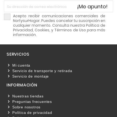
¡Me apunto!
Acepto recibir comunicaciones comerciales de
NortysurHogar. Puedes cancelar tu suscripción en
cualquier momento. Consulta nuestra Política de
Privacidad, Cookies, y Términos de Uso para más
información.
SERVICIOS

Mi cuenta
Servicio de transporte y retirada
Servicio de montaje
INFORMACIÓN

Nuestras tiendas
Preguntas frecuentes
Sobre nosotros
Política de privacidad