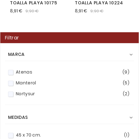
TOALLA PLAYA 10175
TOALLA PLAYA 10224
8,91 €
8,91 €
9,90 €
9,90 €
Filtrar
MARCA

Atenas
(9)
Manterol
(5)
Nortysur
(2)
MEDIDAS

45 x 70 cm.
(1)