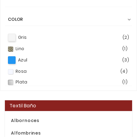
COLOR

Gris
(2)
Lino
(1)
Azul
(3)
Rosa
(4)
Plata
(1)
Rojo
(1)
Turquesa
(2)
Textil Baño
Azul marino
(2)
Albornoces
Mint
(1)
Alfombrines
Amarillo
(1)