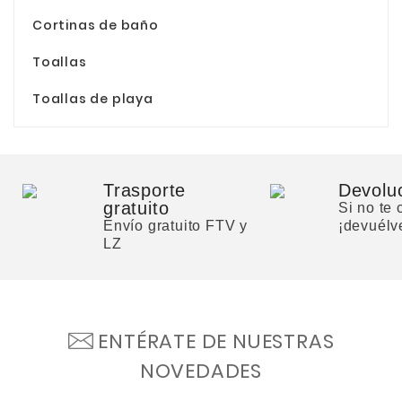
Cortinas de baño
Naranja
(5)
Toallas
Beige
(4)
Agua
(2)
Toallas de playa
Morado
(2)
Verde
(4)
Trasporte
Devolu
Natural
(1)
gratuito
Si no te
Envío gratuito FTV y
¡devuélv
LZ
ENTÉRATE DE NUESTRAS
NOVEDADES