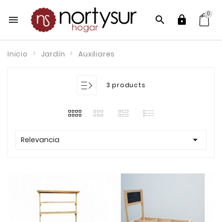
0



Inicio
Jardín
Auxiliares
3 products

Relevancia