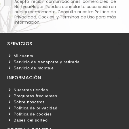
Acepto recibir comunicaciones comerciales de
NortysurHogar. Puedes cancelar tu suscripción en
cualquier momento. Consulta nuestra Política de
Privacidad, Cookies, y Términos de Uso para más
información.
SERVICIOS

Mi cuenta
Servicio de transporte y retirada
Servicio de montaje
INFORMACIÓN

Nuestras tiendas
Preguntas frecuentes
Sobre nosotros
Política de privacidad
Política de cookies
Bases del sorteo