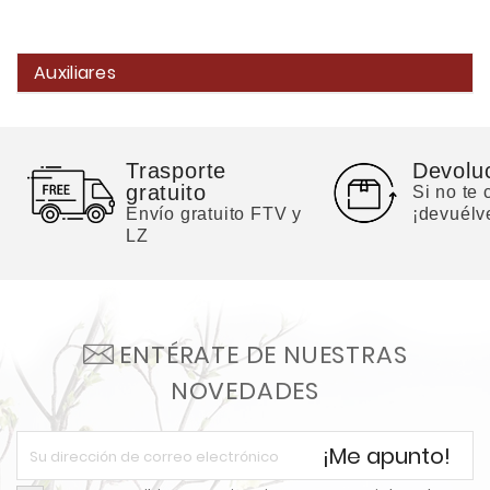
Auxiliares
Trasporte
Devolu
gratuito
Si no te
Envío gratuito FTV y
¡devuélv
LZ
ENTÉRATE DE NUESTRAS
NOVEDADES
¡Me apunto!