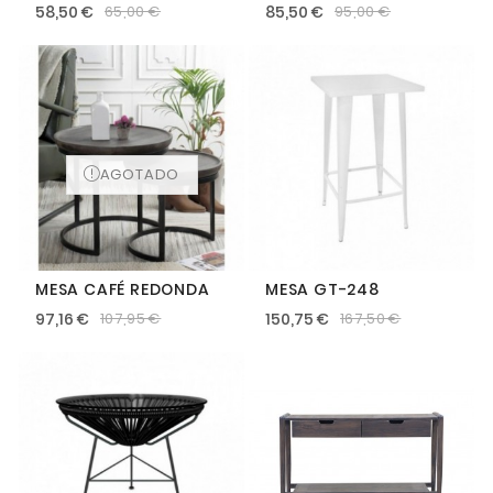
58,50 €
85,50 €
65,00 €
95,00 €
AGOTADO
MESA CAFÉ REDONDA
MESA GT-248
97,16 €
150,75 €
107,95 €
167,50 €