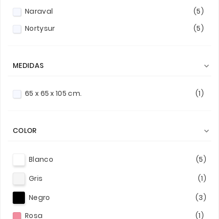
Naraval
(5)
Nortysur
(5)
MEDIDAS

65 x 65 x 105 cm.
(1)
COLOR

Blanco
(5)
Gris
(1)
Negro
(3)
Rosa
(1)