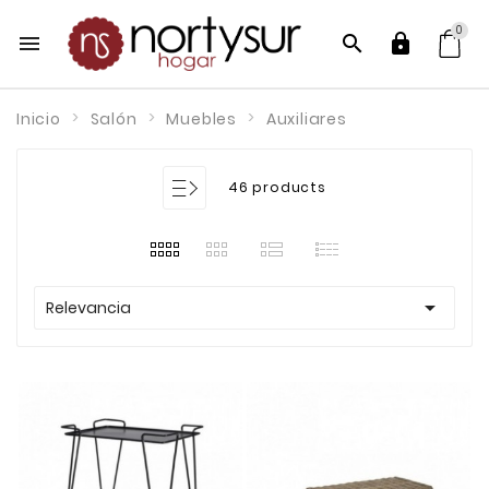
0



Inicio
Salón
Muebles
Auxiliares
46 products

Relevancia