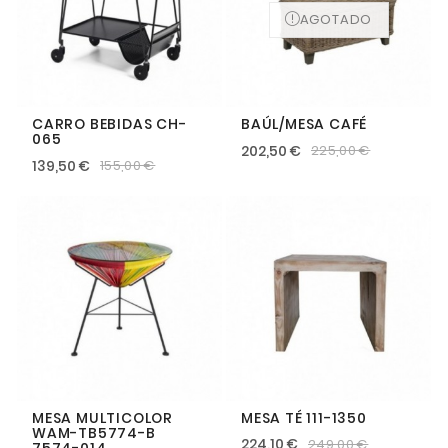
AGOTADO
CARRO BEBIDAS CH-
BAÚL/MESA CAFÉ
065
202,50 €
225,00 €
139,50 €
155,00 €
MESA MULTICOLOR
MESA TÉ 111-1350
WAM-TB5774-B
224,10 €
249,00 €
7574-014