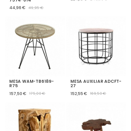
44,96 €
49,95 €
MESA WAM-TB6189-
MESA AUXILIAR ADCFT-
R75
27
157,50 €
152,55 €
175,00 €
169,50 €