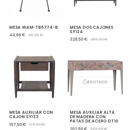
MESA WAM-TB5774-B
MESA DOS CAJONES
SY134
44,96 €
49,95 €
328,50 €
365,00 €
AGOTADO
MESA AUXILIAR CON
MESA AUXILIAR ALTA
CAJON SY133
DE MADERA CON
PATAS DE ACERO DT10
157,50 €
175,00 €
202,50 €
225,00 €