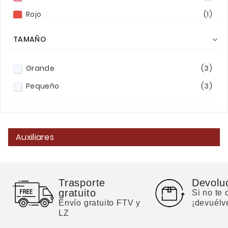
Rojo
(1)
Turquesa
(1)
TAMAÑO

Verde oscuro
(1)
Azul marino
(1)
Grande
(3)
Pequeño
(3)
Marrón
(1)
Amarillo
(1)
Naranja
(1)
Auxiliares
Verde
(2)
Natural
(1)
Trasporte
Devolu
gratuito
Si no te
Envío gratuito FTV y
¡devuélv
LZ